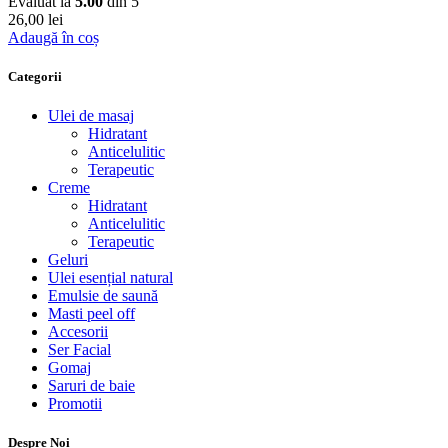
Evaluat la
5.00
din 5
26,00
lei
Adaugă în coș
Categorii
Ulei de masaj
Hidratant
Anticelulitic
Terapeutic
Creme
Hidratant
Anticelulitic
Terapeutic
Geluri
Ulei esențial natural
Emulsie de saună
Masti peel off
Accesorii
Ser Facial
Gomaj
Saruri de baie
Promotii
Despre Noi