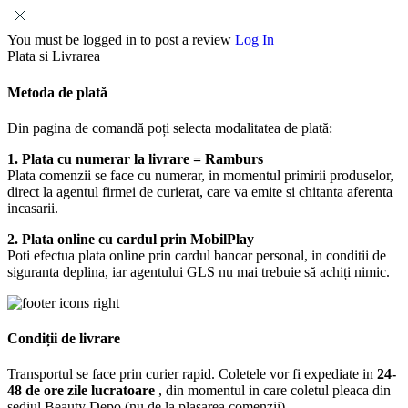
You must be logged in to post a review
Log In
Plata si Livrarea
Metoda de plată
Din pagina de comandă poți selecta modalitatea de plată:
1. Plata cu numerar la livrare = Ramburs
Plata comenzii se face cu numerar, in momentul primirii produselor,
direct la agentul firmei de curierat, care va emite si chitanta aferenta
incasarii.
2. Plata online cu cardul prin MobilPlay
Poti efectua plata online prin cardul bancar personal, in conditii de
siguranta deplina, iar agentului GLS nu mai trebuie să achiți nimic.
Condiții de livrare
Transportul se face prin curier rapid. Coletele vor fi expediate in
24-
48 de ore zile lucratoare
, din momentul in care coletul pleaca din
sediul Beauty Depo (nu de la plasarea comenzii).