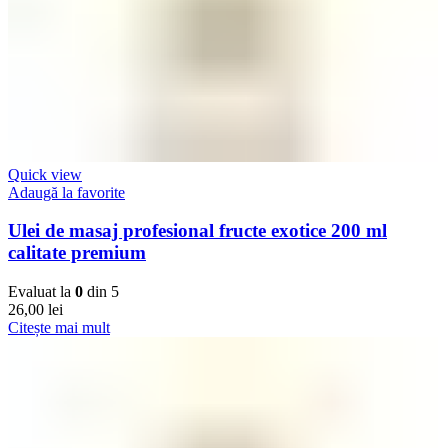
Quick view
Adaugă la favorite
Ulei de masaj profesional fructe exotice 200 ml
calitate premium
Evaluat la
0
din 5
26,00
lei
Citește mai mult