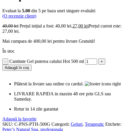
Evaluat la
5.00
din 5 pe baza unei singure evaluări
(O recenzie client)
40,00
lei
Prețul inițial a fost: 40,00 lei.
27,00
lei
Prețul curent este:
27,00 lei.
Mai cumpara de
400,00
lei
pentru livrare Gratuită!
În stoc
Cantitate Gel puterea calului Hot 500 ml
Adaugă în coș
Plătesti la livrare sau online cu cardul.
LIVRARE RAPIDA in maxim 48 ore prin GLS sau
Sameday.
Retur in 14 zile garantat
Adaugă la favorite
SKU:
C-PNS-PTH-500G
Categorii:
Geluri
,
Terapeutic
Etichete:
Peter’s Natural Spa
,
profesionala