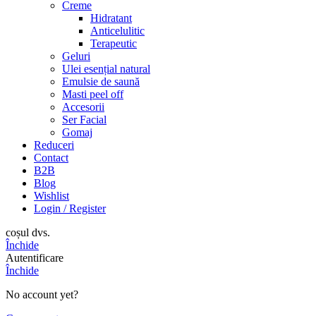
Creme
Hidratant
Anticelulitic
Terapeutic
Geluri
Ulei esențial natural
Emulsie de saună
Masti peel off
Accesorii
Ser Facial
Gomaj
Reduceri
Contact
B2B
Blog
Wishlist
Login / Register
coșul dvs.
Închide
Autentificare
Închide
No account yet?