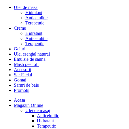
Ulei de masaj
Hidratant
Anticelulitic
Terapeutic
Creme
Hidratant
Anticelulitic
Terapeutic
Geluri
Ulei esențial natural
Emulsie de saună
Masti peel off
Accesorii
Ser Facial
Gomaj
Saruri de baie
Promotii
Acasa
Magazin Online
Ulei de masaj
Anticelulitic
Hidratant
Terapeutic