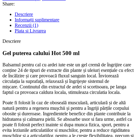
Share:
Descriere
Informații suplimentare
Recenzii (1)
Plata si Livrarea
Descriere
Gel puterea calului Hot 500 ml
Balsamul pentru cal cu ardei iute este un gel cremă de îngrijire care
conține 24 de tipuri de extracte din plante și uleiuri esențiale cu efect
de încălzire și care provoacă fluxul sanguin local. Înviorează
circulația la suprafață, relaxează și îngrijește sistemul de
mișcare. Continutul din extractul de ardei si scortisoara, pe langa
faptul ca provoaca caldura locala, stimuleaza circulatia locala.
Poate fi folosit în caz de oboseală musculară, articulară și de altă
natură pentru a regenera mușchii și pentru a îngriji părțile corpului
obosite și dureroase. Ingredientele benefice din plante contribuie la
hidratarea și calmarea pielii. Se absoarbe usor si fara urme, astfel ca
poate fi folosit perfect inainte si dupa munca fizica, sport, pentru a
evita leziunile articulatiilor si muschilor, pentru a reduce rigiditatea
muschilor si a articulatiilor, pentru a le creste flexibilitatea, precum si