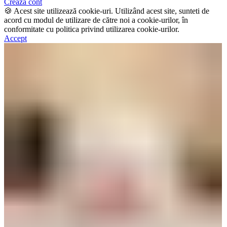
Creaza cont
🍪 Acest site utilizează cookie-uri. Utilizând acest site, sunteti de
acord cu modul de utilizare de către noi a cookie-urilor, în
conformitate cu politica privind utilizarea cookie-urilor.
Accept