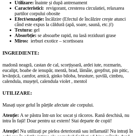
Utilizare:
înainte și după antrenament
Caracteristici:
revigorant, cresterea circulatiei, relaxarea
partilor corpului obosite
Efect/senzație:
încălzire (Efectul de încălzire crește atunci
când este expus la căldură (apă, soare, saună, etc.)!)
Textura:
gel
Absorbție:
se absoarbe rapid, nu lasă reziduuri grase
Miros:
ierburi exotice – scortisoara
INGREDIENTE:
madonă neagră, castan de cal, scorțișoară, ardei iute, rozmarin,
eucalipt, boabe de ienupăr, mentă, brad, lămâie, grepfrut, pin pitic,
levănțică, camfor, arnică, ginko biloba, brusture, șuvilă, cimbru,
calendula, mușețel, calendula violet , mentol
UTILIZARE:
Masați ușor gelul în părțile afectate ale corpului.
Atenție:
A se păstra într-un loc uscat și răcoros. Rană deschisă, nu
intra în față! Doar pentru uz extern! Stai departe de copii!
Atenţie!
Nu utilizați pe pielea deteriorată sau inflamată! Nu intrați în