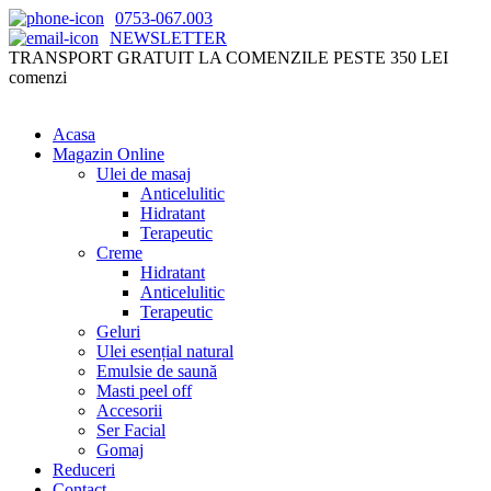
0753-067.003
NEWSLETTER
TRANSPORT GRATUIT LA COMENZILE PESTE 350 LEI
comenzi
Acasa
Magazin Online
Ulei de masaj
Anticelulitic
Hidratant
Terapeutic
Creme
Hidratant
Anticelulitic
Terapeutic
Geluri
Ulei esențial natural
Emulsie de saună
Masti peel off
Accesorii
Ser Facial
Gomaj
Reduceri
Contact