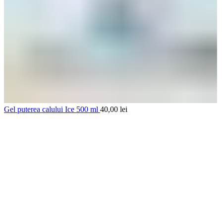
Gel puterea calului Ice 500 ml
40,00
lei
-33%