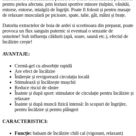
pentru pielea afectata. prin leziuni sportive minore (tulpini, vânătăi,
entorse, entorse, mialgii) de îngrijit. Poate fi folosit și pentru masaje
de relaxare musculară pe picioare, spate, talie, gât, mâini și brațe.
Datorita extractelor de boia de ardei si scortisoara din preparat, poate
provoca un flux sanguin puternic si eventual o senzatie de
usturime! Sub influența căldurii (apă, soare, saună etc.), efectul de
încălzire crește!
AVANTAJE:
Cremă-gel cu absorbție rapidă
Are efect de încălzire
Întărește și revigorează circulația locală
Stimulează și încălzește mușchii
Reduce riscul de rănire
Înainte și după sport: stimulator de circulație pentru încălzire și
relaxare
Înainte și după muncă fizică intensă: în scopuri de îngrijire,
pentru încălzire și pentru plângeri
CARACTERISTICI:
Funcție:
balsam de încălzire chili cal (vigorant, relaxant)