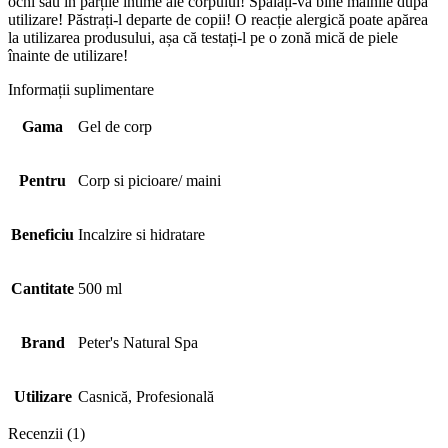
ochi sau în părțile intime ale corpului! Spălați-vă bine mâinile după
utilizare! Păstrați-l departe de copii! O reacție alergică poate apărea
la utilizarea produsului, așa că testați-l pe o zonă mică de piele
înainte de utilizare!
Informații suplimentare
Gama
Gel de corp
Pentru
Corp si picioare/ maini
Beneficiu
Incalzire si hidratare
Cantitate
500 ml
Brand
Peter's Natural Spa
Utilizare
Casnică, Profesională
Recenzii (1)