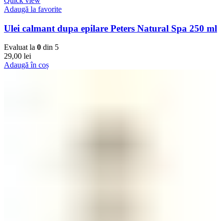
Quick view
Adaugă la favorite
Ulei calmant dupa epilare Peters Natural Spa 250 ml
Evaluat la
0
din 5
29,00
lei
Adaugă în coș